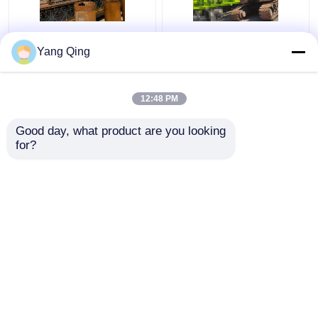
75ton
Χρησιμοποιημένο
χρησιμοποιημένοι
Zoomlion QUY80
Yang Qing
γερανοί Zoomlion
γερανός
ZCC750V
αντιολισθητικών
αντιολισθητικών
αλυσίδων 80 τόνου 2
12:48 PM
Καλύτερη τιμή
Καλύτερη τιμή
αλυσίδων από
τμήμα
δεύτερο χέρι
Good day, what product are you looking 
for?
επαφή
επαφή
Δείτε περισσότερων
Αρχική Σελίδα
Περίπου εμείς
επαφή
Desktop Site
Sitemap
Privacy Policy