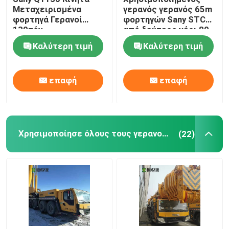
Μεταχειρισμένα
γερανός γερανός 65m
φορτηγά Γερανοί
φορτηγών Sany STC
Μίνι φορτωτής ταύρων ολισθήσεων
130τόν
από δεύτερο χέρι 80
τόνου
Καλύτερη τιμή
Καλύτερη τιμή
μίνι εκσκαφέας diesel
επαφή
επαφή
στοιβαχτής προσιτότητας
Κενός χειριστής εμπορευματοκιβωτίων
Χρησιμοποίησε όλους τους γερανούς εκτάσεων
(22)
Φορέα τροχών
Συγκρότημα κινητήρα