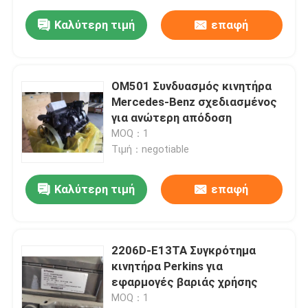
Καλύτερη τιμή
επαφή
OM501 Συνδυασμός κινητήρα
Mercedes-Benz σχεδιασμένος
για ανώτερη απόδοση
MOQ：1
Τιμή：negotiable
Καλύτερη τιμή
επαφή
2206D-E13TA Συγκρότημα
κινητήρα Perkins για
εφαρμογές βαριάς χρήσης
MOQ：1