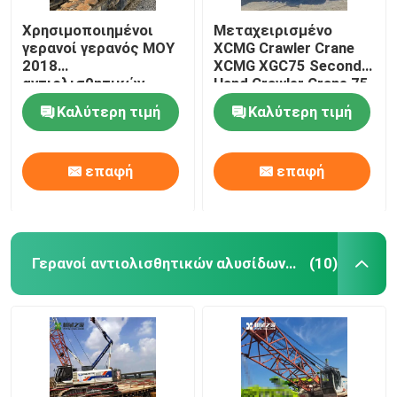
Χρησιμοποιημένοι
Μεταχειρισμένο
γερανοί γερανός MOY
XCMG Crawler Crane
2018
XCMG XGC75 Second
αντιολισθητικών
Hand Crawler Crane 75
αλυσίδων XCMG
Ton
Καλύτερη τιμή
Καλύτερη τιμή
XGC75
αντιολισθητικών
αλυσίδων από
επαφή
επαφή
δεύτερο χέρι 75
τόνου
Γερανοί αντιολισθητικών αλυσίδων από δεύτερο χέρι
(10)