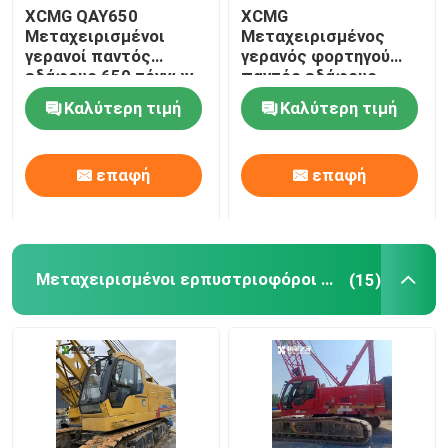
XCMG QAY650
XCMG
Μεταχειρισμένοι
Μεταχειρισμένος
γερανοί παντός
γερανός φορτηγού
εδάφους 650 τόννων
παντός εδάφους
Μεταχειρισμένος
XCMG QAY500 Ton
Καλύτερη τιμή
Καλύτερη τιμή
γερανός
Μεταχειρισμένος
Γερανός
επαφή
επαφή
Μεταχειρισμένοι ερπυστριοφόροι γερανοί
(15)