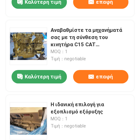
Καλύτερη τιμή
επαφή
Αναβαθμίστε τα μηχανήματά
σας με τη σύνθεση του
κινητήρα C15 CAT
Αδιαμφισβήτητη απόδοση και
MOQ：1
αντοχή
Τιμή：negotiable
Καλύτερη τιμή
επαφή
Η ιδανική επιλογή για
εξοπλισμό εξόρυξης
MOQ：1
Τιμή：negotiable