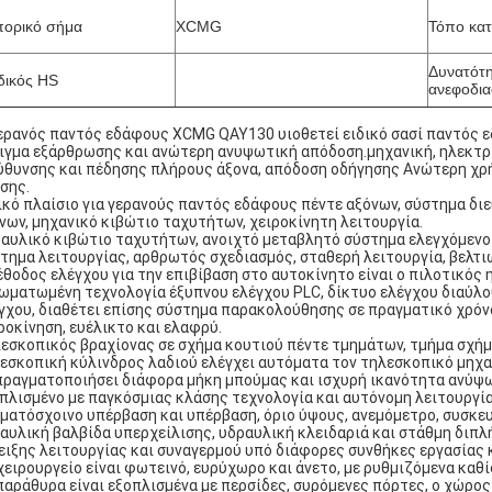
ορικό σήμα
XCMG
Τόπο κα
Δυνατότ
ικός HS
ανεφοδι
ερανός παντός εδάφους XCMG QAY130 υιοθετεί ειδικό σασί παντός ε
ιγμα εξάρθρωσης και ανώτερη ανυψωτική απόδοση.μηχανική, ηλεκτρ
ύθυνσης και πέδησης πλήρους άξονα, απόδοση οδήγησης Ανώτερη χρή
σης.
ικό πλαίσιο για γερανούς παντός εδάφους πέντε αξόνων, σύστημα δι
νων, μηχανικό κιβώτιο ταχυτήτων, χειροκίνητη λειτουργία.
αυλικό κιβώτιο ταχυτήτων, ανοιχτό μεταβλητό σύστημα ελεγχόμενο 
τημα λειτουργίας, αρθρωτός σχεδιασμός, σταθερή λειτουργία, βελτι
έθοδος ελέγχου για την επιβίβαση στο αυτοκίνητο είναι ο πιλοτικό
ωματωμένη τεχνολογία έξυπνου ελέγχου PLC, δίκτυο ελέγχου διαύλο
γχου, διαθέτει επίσης σύστημα παρακολούθησης σε πραγματικό χρόν
ροκίνηση, ευέλικτο και ελαφρύ.
εσκοπικός βραχίονας σε σχήμα κουτιού πέντε τμημάτων, τμήμα σχήμ
εσκοπική κύλινδρος λαδιού ελέγχει αυτόματα τον τηλεσκοπικό μηχα
πραγματοποιήσει διάφορα μήκη μπούμας και ισχυρή ικανότητα ανύψ
πλισμένο με παγκόσμιας κλάσης τεχνολογία και αυτόνομη λειτουργί
ματόσχοινο υπέρβαση και υπέρβαση, όριο ύψους, ανεμόμετρο, συσκευ
αυλική βαλβίδα υπερχείλισης, υδραυλική κλειδαριά και στάθμη διπ
ειξης λειτουργίας και συναγερμού υπό διάφορες συνθήκες εργασίας 
χειρουργείο είναι φωτεινό, ευρύχωρο και άνετο, με ρυθμιζόμενα καθ
παράθυρα είναι εξοπλισμένα με περσίδες, συρόμενες πόρτες, ο χώρος