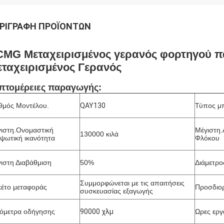
ΡΙΓΡΑΦΉ ΠΡΟΪΌΝΤΩΝ
CMG Μεταχειρισμένος γερανός φορτηγού 
ταχειρισμένος Γερανός
πτομέρειες παραγωγής:
θμός Μοντέλου.
QAY130
Τύπος μ
ιστη.Ονομαστική
Μέγιστη
130000 κιλά
ψωτική ικανότητα
Φλόκου
ιστη Διαβάθμιση
50%
Διάμετρο
Συμμορφώνεται με τις απαιτήσεις
έτο μεταφοράς
Προσδιο
συσκευασίας εξαγωγής
ιόμετρα οδήγησης
90000 χλμ
Ωρες εργ