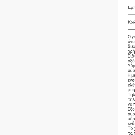
Εμπ
Κωδ
Ο γ
άνο
διε
χρή
Ειδ
αξό
Υδρ
σύσ
Η μ
ενσ
ελέ
μικ
Τηλ
τηλ
να 
Εξο
συρ
υδρ
ένδ
Το 
τα 