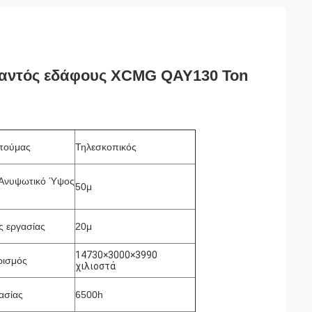
παντός εδάφους XCMG QAY130 Ton
πούμας
Τηλεσκοπικός
.Ανυψωτικό Ύψος
50μ
ς εργασίας
20μ
14730×3000×3990
ρισμός
χιλιοστά
ασίας
6500h