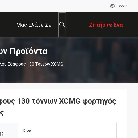
Greek
Μας Ελάτε Σε
Ζητήστε Ένα
ων Προϊόντα
Επαφή Με
Απόσπασμα
αλου Εδάφους 130 Τόννων XCMG
φους 130 τόννων XCMG φορτηγός
ός
Κίνα
ής