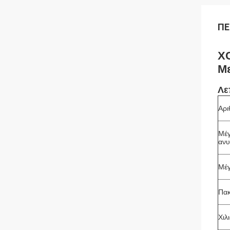
ΠΕ
X
Με
Λε
Αρι
Μέγ
ανυ
Μέγ
Πακ
Χιλ