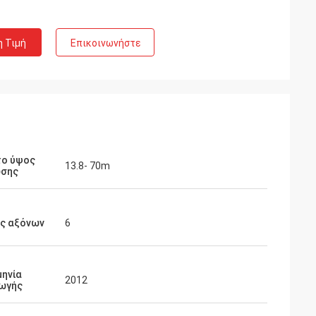
η Τιμή
Επικοινωνήστε
το ύψος
13.8- 70m
σης
ός αξόνων
6
μηνία
2012
ωγής