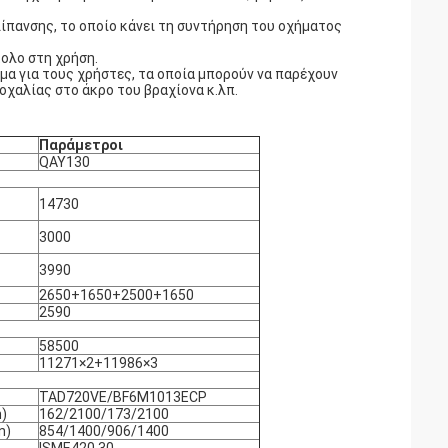
λίπανσης, το οποίο κάνει τη συντήρηση του οχήματος
ολο στη χρήση.
μα για τους χρήστες, τα οποία μπορούν να παρέχουν
χαλίας στο άκρο του βραχίονα κ.λπ.
Παράμετροι
QAY130
14730
3000
3990
2650+1650+2500+1650
2590
58500
11271×2+11986×3
TAD720VE/BF6M1013ECP
)
162/2100/173/2100
n)
854/1400/906/1400