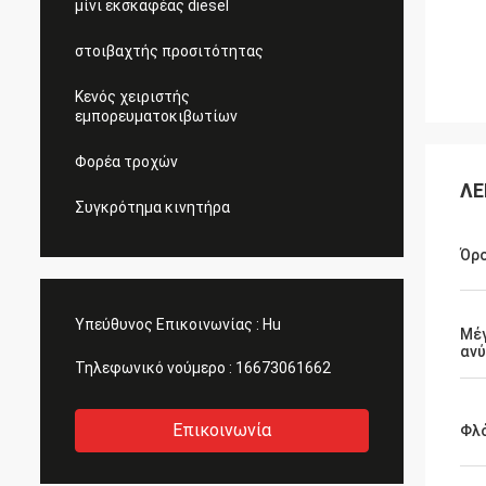
μίνι εκσκαφέας diesel
στοιβαχτής προσιτότητας
Κενός χειριστής
εμπορευματοκιβωτίων
Φορέα τροχών
ΛΕ
Συγκρότημα κινητήρα
Όρ
Υπεύθυνος Επικοινωνίας :
Hu
Μέγ
αν
Τηλεφωνικό νούμερο :
16673061662
Επικοινωνία
Φλ