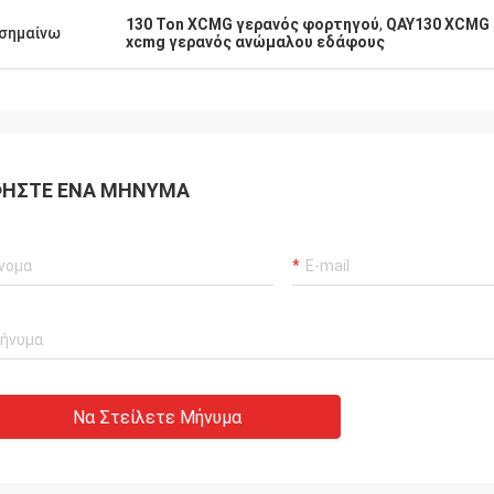
130 Ton XCMG γερανός φορτηγού
,
QAY130 XCMG 
σημαίνω
xcmg γερανός ανώμαλου εδάφους
ΉΣΤΕ ΈΝΑ ΜΉΝΥΜΑ
Να Στείλετε Μήνυμα