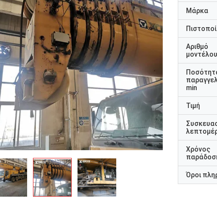
Μάρκα
Πιστοποί
Αριθμό
μοντέλο
Ποσότητ
παραγγελ
min
Τιμή
Συσκευα
λεπτομέρ
Χρόνος
παράδοσ
Όροι πλη