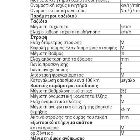
Μοντέλο κινητήρα (καμπίνα οδήγησης)
Ονομαστική ισχύς κινητήρα
kw/(r/min
Ονομαστική ροπή κινητήρα
Nm/(r/mi
Παράμετροι ταξιδιού
Ταξίδια
Μέγιστη ταχύτητα
km/h
Ελάχ.σταθερή ταχύτητα οδήγησης
km/h
Στροφή
Ελάχ.διάμετρος στροφής
Μ
Κεφαλή μπούμας Ελάχ.διάμετρος στροφής
Μ
％
Μέγιστη.Βαθμός
Ελάχ.απόσταση από το έδαφος
mm
Γωνία προσέγγισης
°
Γωνία αναχώρησης
°
Απόσταση φρεναρίσματος
Μ
Κατανάλωση καυσίμου ανά 100 km
μεγάλο
Βασικές παράμετροι απόδοσης
Μέγιστη.βαθμολογητικότητας
(5)
Μέγιστη.ονομαστική ικανότητα έλξης
t
Ελάχ.ονομαστικό πλάτος
Μ
Μέγιστη.ανυψωτική στιγμή της βασικής
kN·m
έκρηξης
Ακτίνα στροφής της ουράς του πικάπ
mm
Εξωτερικό στήριγμα ακάτου
κατακόρυφος
Μ
οριζόντιος
Μ
Μέγιστη.ύψος ανύψωσης