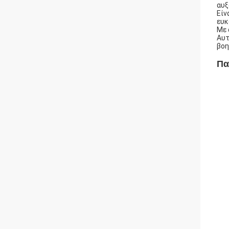
αυξ
Είν
ευκ
Με 
Αυτ
βοη
Πα