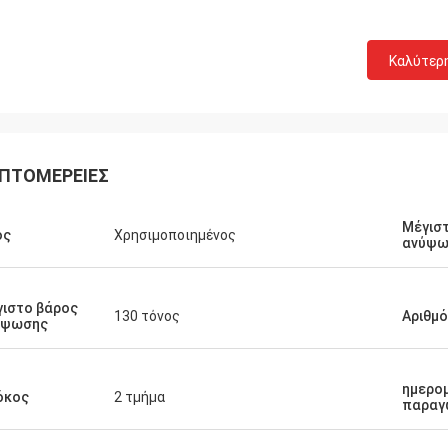
Καλύτερ
ΠΤΟΜΈΡΕΙΕΣ
Μέγισ
ος
Χρησιμοποιημένος
ανύψω
ιστο βάρος
130 τόνος
Αριθμ
ύψωσης
ημερο
όκος
2 τμήμα
παραγ