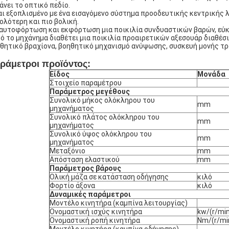
άνει το οπτικό πεδίο.
αι εξοπλισμένο με ένα εισαγόμενο σύστημα προοδευτικής κεντρικής 
ολότερη και πιο βολική.
αυτοφόρτωση και εκφόρτωση μια ποικιλία συνδυαστικών βαρών, εύκ
ό το μηχάνημα διαθέτει μια ποικιλία προαιρετικών αξεσουάρ διαθέσι
θητικό βραχίονα, βοηθητικό μηχανισμό ανύψωσης, συσκευή μονής τρο
ράμετροι προϊόντος:
Είδος
Μονάδα
Στοιχείο παραμέτρου
Παράμετρος μεγέθους
Συνολικό μήκος ολόκληρου του
mm
μηχανήματος
Συνολικό πλάτος ολόκληρου του
mm
μηχανήματος
Συνολικό ύψος ολόκληρου του
mm
μηχανήματος
Μεταξόνιο
mm
Απόσταση ελαστικού
mm
Παράμετρος βάρους
Ολική μάζα σε κατάσταση οδήγησης
κιλό
Φορτίο άξονα
κιλό
Δυναμικές παράμετροι
Μοντέλο κινητήρα (καμπίνα λειτουργίας)
Ονομαστική ισχύς κινητήρα
kw/(r/min
Ονομαστική ροπή κινητήρα
Nm/(r/mi