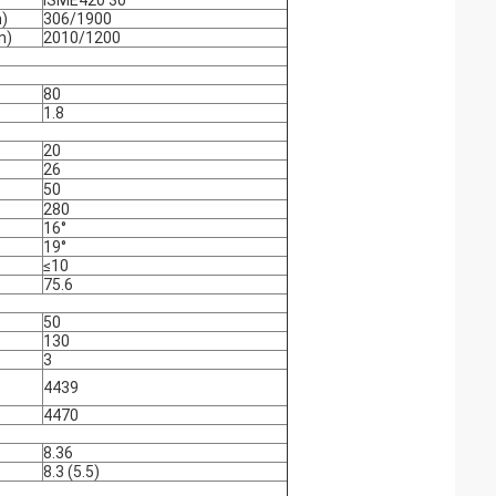
ISME420 30
)
306/1900
n)
2010/1200
80
1.8
20
26
50
280
16°
19°
≤10
75.6
50
130
3
4439
4470
8.36
8.3 (5.5)