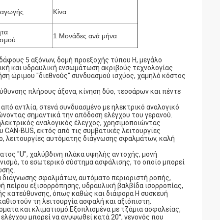
ταγωγής
Κίνα
ητα
1 Μονάδες ανά μήνα
ασμού
δάφους 5 αξόνων, δομή προεξοχής τύπου H, μεγάλο
ική και υδραυλική ενσωμάτωση ακριβούς τεχνολογίας
ση ώριμου "διεθνούς" συνδυασμού ισχύος, χαμηλό κόστος
εύθυνσης πλήρους άξονα, κίνηση δύο, τεσσάρων και πέντε
από αντλία, στενά συνδυασμένο με ηλεκτρικό αναλογικό
ώνοντας σημαντικά την απόδοση ελέγχου του γερανού.
ς ηλεκτρικός αναλογικός έλεγχος, χρησιμοποιώντας
υ CAN-BUS, εκτός από τις συμβατικές λειτουργίες
ο, λειτουργίες αυτόματης διάγνωσης σφαλμάτων, καλή
ατος "U", χαλύβδινη πλάκα υψηλής αντοχής, μονή
νισμό, το εσωτερικό σύστημα ασφάλισης, το οποίο μπορεί
ωσης.
α διάγνωσης σφαλμάτων, αυτόματο περιοριστή ροπής,
ή πείρου εξισορρόπησης, υδραυλική βαλβίδα ισορροπίας,
λής κατεύθυνσης, όπως καθώς και διάφορα Η συσκευή
καθιστούν τη λειτουργία ασφαλή και αξιόπιστη.
ίσματα και κλιματισμό.Εξοπλισμένα με τζάμια ασφαλείας,
 ελέγχου μπορεί να ανυψωθεί κατά 20°, γεγονός που