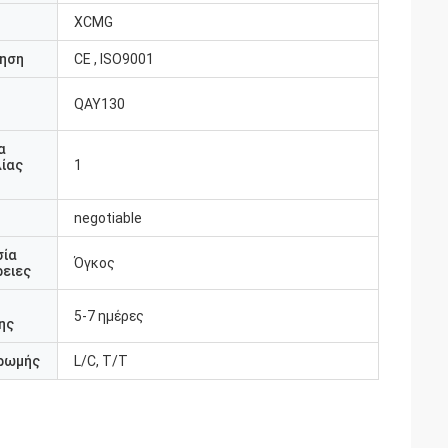
XCMG
ηση
CE , ISO9001
QAY130
υ
α
ίας
1
negotiable
σία
Όγκος
ειες
5-7 ημέρες
ης
ρωμής
L/C, T/T