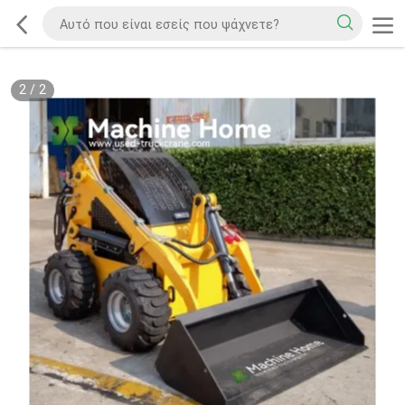
2
/
2