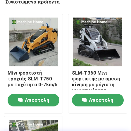
Συνιστώμενα προϊόντα
Μίνι φορτιστή
SLM-T360 Μίνι
τροχιάς SLM-T750
φορτωτής με άμεση
με ταχύτητα 0-7km/h
κίνηση με μέγιστη
χωρητικότητα
Σπίτι
φόρτωσης 250 kg
Αποστολή
Αποστολή
Προϊόντα
ερώτησης
ερώτησης
Περίπου εμείς