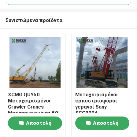
Συνιστώμενα προϊόντα
XCMG QUY50
Μεταχειρισμένοι
Σπίτι
Μεταχειρισμένοι
ερπυστριοφόροι
Crawler Cranes
γερανοί Sany
Μεταχειρισμένοι 50
SCC900A
Προϊόντα
Ton MOY 2006
Μεταχειρισμένοι
Αποστολή
Αποστολή
ερπυστριοφόροι
γερανοί 90 τόνων
Περίπου εμείς
ερώτησης
ερώτησης