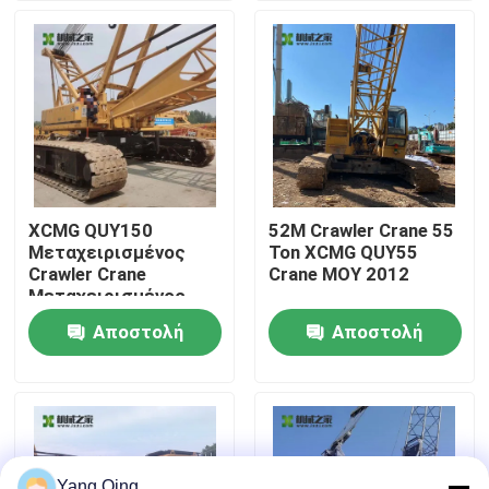
Γύρος εργοστασίων
Ποιοτικός έλεγχος
Μας ελάτε σε επαφή με
XCMG QUY150
52M Crawler Crane 55
Μεταχειρισμένος
Ton XCMG QUY55
Ζητήστε ένα απόσπασμα
Crawler Crane
Crane MOY 2012
Μεταχειρισμένος
MOY 2012
Αποστολή
Αποστολή
Χρησιμοποιημένοι γερανοί φορτηγών
ερώτησης
ερώτησης
Μεταχειρισμένοι γερανοί φορτηγών
Χρησιμοποίησε όλους τους γερανούς εκτάσεων
Yang Qing