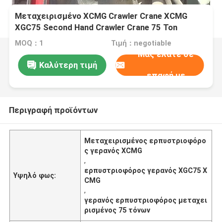
Μεταχειρισμένο XCMG Crawler Crane XCMG
XGC75 Second Hand Crawler Crane 75 Ton
MOQ：1
Τιμή：negotiable
Μας ελάτε σε
Καλύτερη τιμή
επαφή με
Περιγραφή προϊόντων
Μεταχειρισμένος ερπυστριοφόρο
ς γερανός XCMG
,
ερπυστριοφόρος γερανός XGC75 X
Υψηλό φως:
CMG
,
γερανός ερπυστριοφόρος μεταχει
ρισμένος 75 τόνων