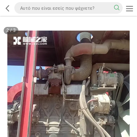
2
/
3